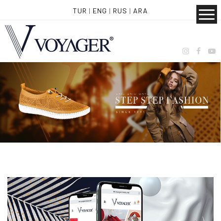
TUR
|
ENG
|
RUS
|
ARA